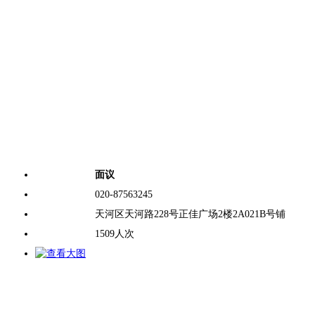
店铺零售价：
面议
联系电话：
020-87563245
商户地址：
天河区天河路228号正佳广场2楼2A021B号铺
浏览次数：
1509
人次