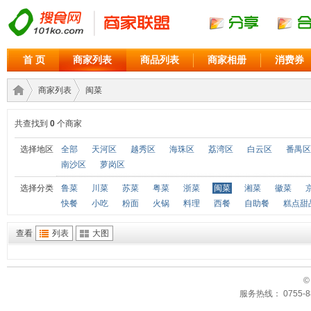
首 页
商家列表
商品列表
商家相册
消费券
商家列表
闽菜
共查找到
0
个商家
商家
›
›
选择地区
全部
天河区
越秀区
海珠区
荔湾区
白云区
番禺区
南沙区
萝岗区
选择分类
鲁菜
川菜
苏菜
粤菜
浙菜
闽菜
湘菜
徽菜
快餐
小吃
粉面
火锅
料理
西餐
自助餐
糕点甜
查看
列表
大图
©
联盟
服务热线： 0755-88