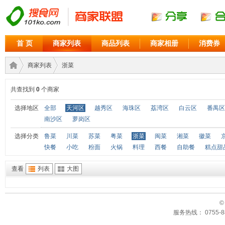
首 页
商家列表
商品列表
商家相册
消费券
商家列表
浙菜
共查找到
0
个商家
商家
›
›
选择地区
全部
天河区
越秀区
海珠区
荔湾区
白云区
番禺区
南沙区
萝岗区
选择分类
鲁菜
川菜
苏菜
粤菜
浙菜
闽菜
湘菜
徽菜
快餐
小吃
粉面
火锅
料理
西餐
自助餐
糕点甜
查看
列表
大图
©
联盟
服务热线： 0755-88