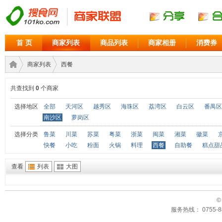
首 页
商家列表
商品列表
商家相册
消费券
商家列表
西餐
共查找到
0
个商家
商家
›
›
选择地区
全部
天河区
越秀区
海珠区
荔湾区
白云区
番禺区
南沙区
萝岗区
选择分类
鲁菜
川菜
苏菜
粤菜
浙菜
闽菜
湘菜
徽菜
快餐
小吃
粉面
火锅
料理
西餐
自助餐
糕点甜
查看
列表
大图
©
联盟
服务热线： 0755-88