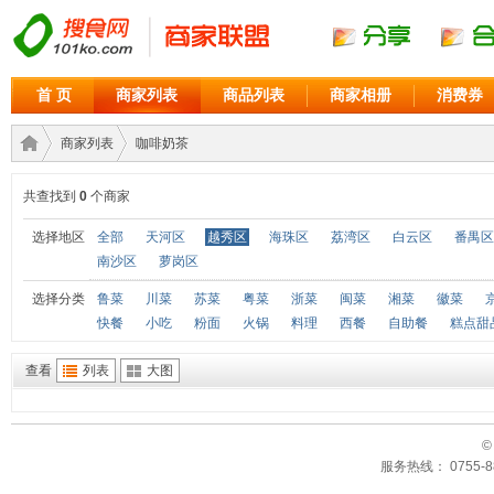
首 页
商家列表
商品列表
商家相册
消费券
商家列表
咖啡奶茶
共查找到
0
个商家
商家
›
›
选择地区
全部
天河区
越秀区
海珠区
荔湾区
白云区
番禺区
南沙区
萝岗区
选择分类
鲁菜
川菜
苏菜
粤菜
浙菜
闽菜
湘菜
徽菜
快餐
小吃
粉面
火锅
料理
西餐
自助餐
糕点甜
查看
列表
大图
©
联盟
服务热线： 0755-88