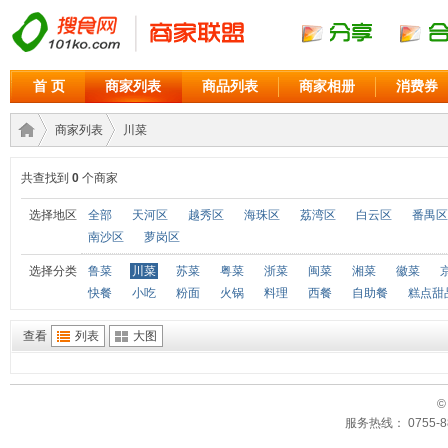
首 页
商家列表
商品列表
商家相册
消费券
商家列表
川菜
共查找到
0
个商家
商家
›
›
选择地区
全部
天河区
越秀区
海珠区
荔湾区
白云区
番禺区
南沙区
萝岗区
选择分类
鲁菜
川菜
苏菜
粤菜
浙菜
闽菜
湘菜
徽菜
快餐
小吃
粉面
火锅
料理
西餐
自助餐
糕点甜
查看
列表
大图
©
联盟
服务热线： 0755-88