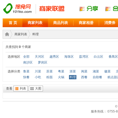
首 页
商家列表
商品列表
商家相册
消费券
商家列表
料理
共查找到
0
个商家
商家
›
›
选择地区
全部
天河区
越秀区
海珠区
荔湾区
白云区
番禺区
南沙区
萝岗区
选择分类
鲁菜
川菜
苏菜
粤菜
浙菜
闽菜
湘菜
徽菜
快餐
小吃
粉面
火锅
料理
西餐
自助餐
糕点甜
查看
列表
大图
©
联盟
服务热线： 0755-88